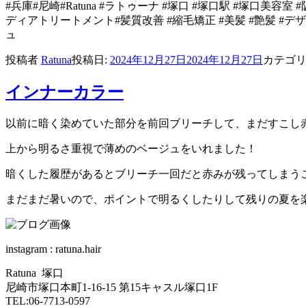
#兵庫#尼崎#Ratuna #ラトゥーナ #塚口 #塚口駅 #塚口美容室
ディアトリートメント#髪質改善 #縮毛矯正 #美髪 #艶髪 #
ュ
投稿者
Ratuna
投稿日:
2024年12月27日
2024年12月27日
カテゴ
インナーカラー
以前に暗く染めていた部分を前回ブリーチして、まだすこし
上から明るさ重視で薄めのベージュをいれました！
暗くした履歴があるとブリーチ一回だと赤みが残ってしまう
まだまだ暑いので、ポイントで明るくしたりして残りの夏を楽し
instagram : ratuna.hair
Ratuna 塚口
尼崎市塚口本町1-16-15 第15キャスル塚口1F
TEL:06-7713-0597