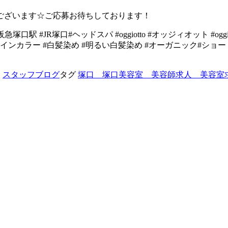
ございます☆ご応募お待ちしております！
 #阪急塚口駅 #JR塚口#ヘッドスパ #oggiotto #オッジィオット
デザインカラー #白髪染め #明るい白髪染め #オーガニック#シ
ー
スタッフブログ
タグ
塚口 塚口美容室 美容師求人 美容室