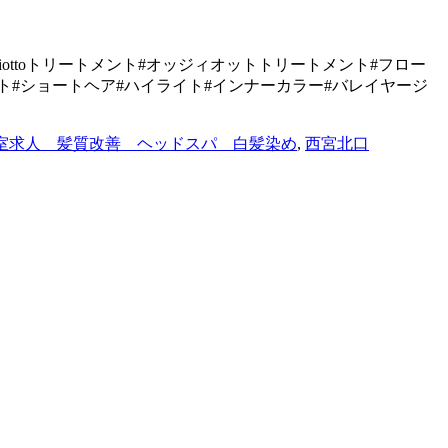
 #oggiottoトリートメント#オッジィオットトリートメント#フロー
ョート#ショートヘア#ハイライト#インナーカラー#バレイヤージ
室求人 髪質改善 ヘッドスパ 白髪染め
,
西宮北口