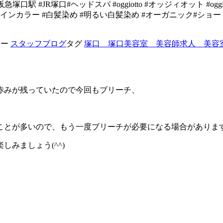
 #阪急塚口駅 #JR塚口#ヘッドスパ #oggiotto #オッジィオット
デザインカラー #白髪染め #明るい白髪染め #オーガニック#シ
リー
スタッフブログ
タグ
塚口 塚口美容室 美容師求人 美容
赤みが残っていたので今回もブリーチ、
ことが多いので、もう一度ブリーチが必要になる場合がありま
みましょう(^^)