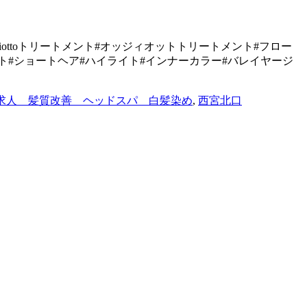
 #oggiottoトリートメント#オッジィオットトリートメント#フロー
ョート#ショートヘア#ハイライト#インナーカラー#バレイヤージ
求人 髪質改善 ヘッドスパ 白髪染め
,
西宮北口