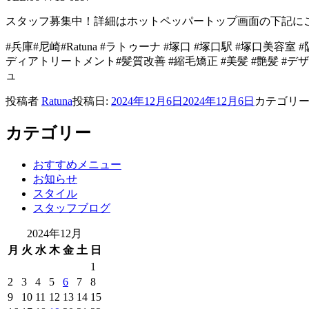
スタッフ募集中！詳細はホットペッパートップ画面の下記に
#兵庫#尼崎#Ratuna #ラトゥーナ #塚口 #塚口駅 #塚口美容室
ディアトリートメント#髪質改善 #縮毛矯正 #美髪 #艶髪 #
ュ
投稿者
Ratuna
投稿日:
2024年12月6日
2024年12月6日
カテゴリ
カテゴリー
おすすめメニュー
お知らせ
スタイル
スタッフブログ
2024年12月
月
火
水
木
金
土
日
1
2
3
4
5
6
7
8
9
10
11
12
13
14
15