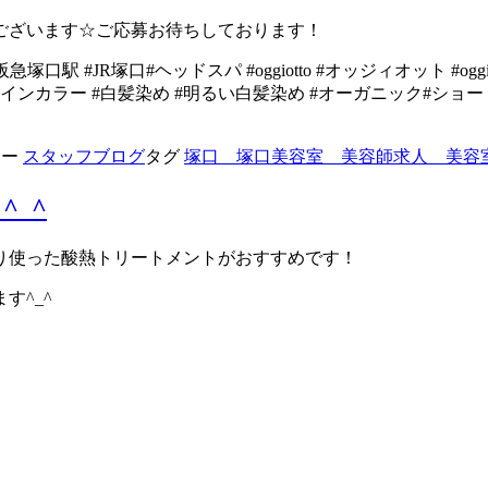
ございます☆ご応募お待ちしております！
 #阪急塚口駅 #JR塚口#ヘッドスパ #oggiotto #オッジィオット
デザインカラー #白髪染め #明るい白髪染め #オーガニック#シ
リー
スタッフブログ
タグ
塚口 塚口美容室 美容師求人 美容
_^
り使った酸熱トリートメントがおすすめです！
す^_^