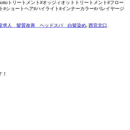
 #oggiottoトリートメント#オッジィオットトリートメント#フロー
ョート#ショートヘア#ハイライト#インナーカラー#バレイヤージ
室求人 髪質改善 ヘッドスパ 白髪染め
,
西宮北口
す！