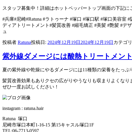
スタッフ募集中！詳細はホットペッパートップ画面の下記に
#兵庫#尼崎#Ratuna #ラトゥーナ #塚口 #塚口駅 #塚口美容室
ディアトリートメント#髪質改善 #縮毛矯正 #美髪 #艶髪 #
ュ
投稿者
Ratuna
投稿日:
2024年12月19日
2024年12月19日
カテゴ
紫外線ダメージには酸熱トリートメント^
夏の紫外線や乾燥にやるダメージには11種類の栄養をたっぷ
髪質改善効果もありクセの広がりやうなりも収まりよくなりま
ぜひ一度お試しください！
instagram : ratuna.hair
Ratuna 塚口
尼崎市塚口本町1-16-15 第15キャスル塚口1F
TEL:06-7713-0597