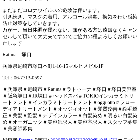
まだまだコロナウイルスの危険は伴います。
引き続き、マスクの着用、アルコール消毒、換気を行い感染
防止対策をしていきます。
万が一、当日体調が優れない、熱がある方は遠慮なくキャン
セルして頂いて大丈夫ですのでご協力の程よろしくお願いい
たします！
Ratuna 塚口
兵庫県尼崎市塚口本町1-16-15マルヒメビル1F
Tel：06-7713-0597
＃兵庫県＃尼崎市＃Ratuna＃ラトゥーナ＃塚口＃塚口美容室
＃阪急塚口＃JR塚口＃ヘッドスパ＃TOKIOインカラミトリ
ートメント＃インカラミトリートメント＃oggi otto＃フロー
ディアトリートメント＃オッジィオット＃髪質改善＃縮毛矯
正＃美髪＃艶髪＃デザインカラー＃白髪染め＃明るい白髪染
め＃オーガニック＃美容師求人＃美容室求人＃スタッフ募集
＃美容師募集